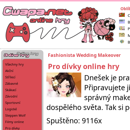
Oblí
C
B
P
M
B
Fashionista Wedding Makeover
Pro dívky online hry
Všechny hry
Akční
Dnešek je pra
Střílecí
Zábavné
Připravujete j
Skákací
správný make-
Závodní
Sportovní
dospělého světa. Tak si 
Logické
Steppen Wolf
Spuštěno: 9116x
Filmy online
Pro dívky