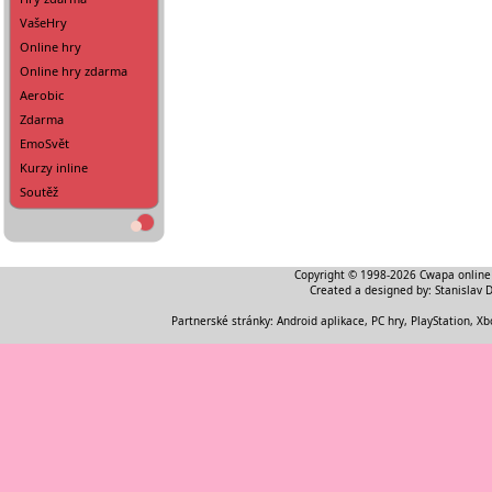
VašeHry
Online hry
Online hry zdarma
Aerobic
Zdarma
EmoSvět
Kurzy inline
Soutěž
Copyright © 1998-2026
Cwapa online
Created a designed by:
Stanislav 
Partnerské stránky:
Android aplikace
,
PC hry, PlayStation, Xb