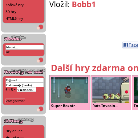
Vložil:
Bobb1
Koňské hry
3D hry
HTML5 hry
Fac
Další hry zdarma on
6 + 5 =
Super Boxotr...
Rats Invasio...
Fo
Hry online
Hry zdarma