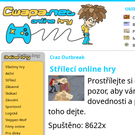
Oblí
C
B
P
M
B
Craz Outbreak
Střílecí online hry
Všechny hry
Akční
Prostřílejte s
Střílecí
Zábavné
pozor, aby vá
Skákací
dovednosti a 
Závodní
Sportovní
toho dejte.
Logické
Steppen Wolf
Spuštěno: 8622x
Filmy online
Pro dívky