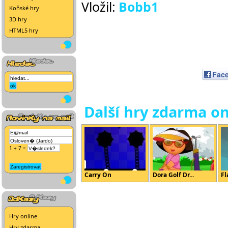
Vložil:
Bobb1
Koňské hry
3D hry
HTML5 hry
Fac
Další hry zdarma on
1 + 7 =
Carry On
Dora Golf Dr...
Fl
Hry online
Hry zdarma