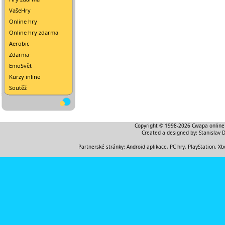
VašeHry
Online hry
Online hry zdarma
Aerobic
Zdarma
EmoSvět
Kurzy inline
Soutěž
Copyright © 1998-2026
Cwapa online
Created a designed by:
Stanislav 
Partnerské stránky:
Android aplikace
,
PC hry, PlayStation, Xb