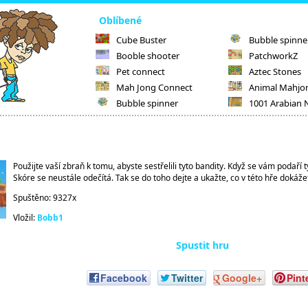
Oblíbené
Cube Buster
Bubble spinne
Booble shooter
PatchworkZ
Pet connect
Aztec Stones
Mah Jong Connect
Animal Mahjo
Bubble spinner
1001 Arabian 
Použijte vaší zbraň k tomu, abyste sestřelili tyto bandity. Když se vám podaří 
Skóre se neustále odečítá. Tak se do toho dejte a ukažte, co v této hře dokáže
Spuštěno: 9327x
Vložil:
Bobb1
Spustit hru
Facebook
Twitter
Google+
Pint