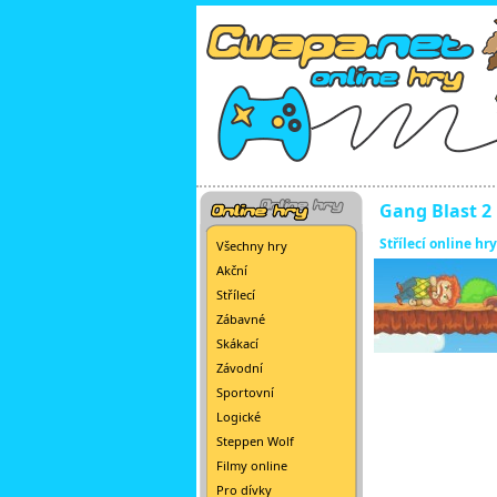
Gang Blast 2
Střílecí online hry
Všechny hry
Akční
Střílecí
Zábavné
Skákací
Závodní
Sportovní
Logické
Steppen Wolf
Filmy online
Pro dívky