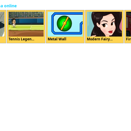
ma online
Tennis Legen...
Metal Wall
Modern Fairy...
Fir