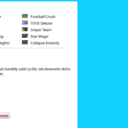
r
Football Crush
1010! Deluxe
Sniper Team
ng
Star Magic
Nights
Collapse Insanity
tyto bandidy zabít rychle, tak dostanete skóre.
te.
erest