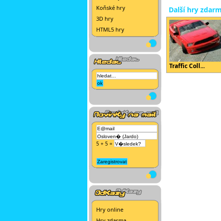
Koňské hry
Další hry zdar
3D hry
HTML5 hry
Traffic Coll...
5 + 5 =
Hry online
Hry zdarma