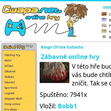
Oblí
C
B
P
M
B
Reign Of the Goliaths
Zábavné online hry
Všechny hry
Akční
V této hře bu
Střílecí
Zábavné
vás bude chtí
Skákací
zničit. Tak se
Závodní
Sportovní
Spuštěno: 7941x
Logické
Steppen Wolf
Vložil:
Bobb1
Filmy online
Pro dívky