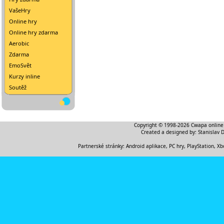
VašeHry
Online hry
Online hry zdarma
Aerobic
Zdarma
EmoSvět
Kurzy inline
Soutěž
Copyright © 1998-2026
Cwapa online
Created a designed by:
Stanislav 
Partnerské stránky:
Android aplikace
,
PC hry, PlayStation, Xb