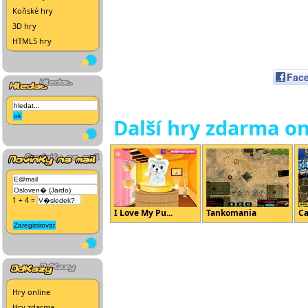
Koňské hry
3D hry
HTML5 hry
Fac
Další hry zdarma on
1 + 4 =
I Love My Pu...
Tankomania
Ca
Hry online
Hry zdarma