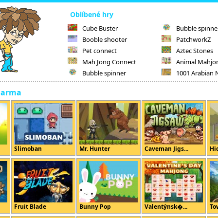
Oblíbené hry
Cube Buster
Bubble spinne
Booble shooter
PatchworkZ
Pet connect
Aztec Stones
Mah Jong Connect
Animal Mahjo
Bubble spinner
1001 Arabian 
darma
Slimoban
Mr. Hunter
Caveman Jigs...
Hi
Fruit Blade
Bunny Pop
Valentýnsk�...
To