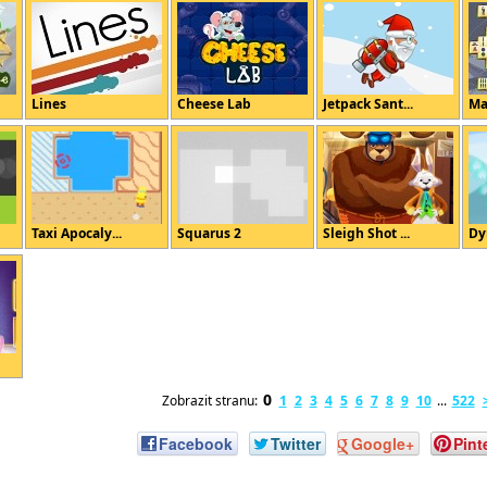
Lines
Cheese Lab
Jetpack Sant...
Ma
Taxi Apocaly...
Squarus 2
Sleigh Shot ...
Dy
0
Zobrazit stranu:
1
2
3
4
5
6
7
8
9
10
...
522
Facebook
Twitter
Google+
Pint