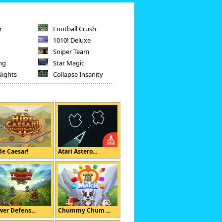
r
Football Crush
1010! Deluxe
Sniper Team
ng
Star Magic
Nights
Collapse Insanity
de Caesar!
Atari Astero...
wer Defens...
Chummy Chum ...