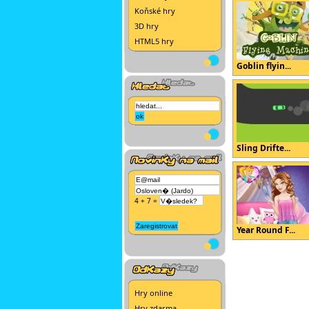
Koňské hry
3D hry
HTML5 hry
Goblin flyin...
Sling Drifte...
4 + 7 =
Year Round F...
Hry online
Hry zdarma