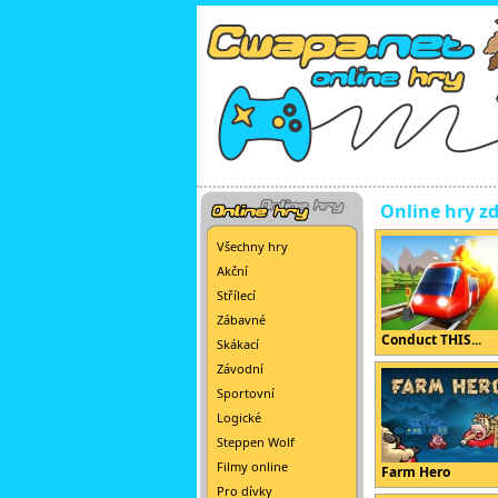
Online hry z
Všechny hry
Akční
Střílecí
Zábavné
Conduct THIS...
Skákací
Závodní
Sportovní
Logické
Steppen Wolf
Filmy online
Farm Hero
Pro dívky