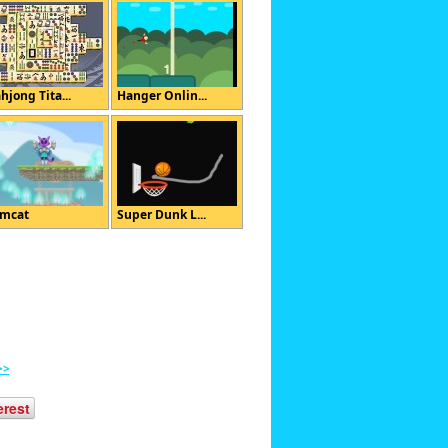
hjong Tita...
Hanger Onlin...
mcat
Super Dunk L...
>>
erest