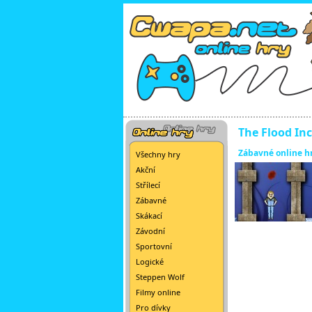
The Flood In
Zábavné online h
Všechny hry
Akční
Střílecí
Zábavné
Skákací
Závodní
Sportovní
Logické
Steppen Wolf
Filmy online
Pro dívky