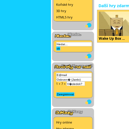
Koňské hry
Další hry zdar
3D hry
HTML5 hry
Wake Up Box ...
1 + 7 =
Hry online
Hry zdarma