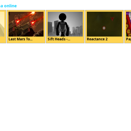
ma online
Last Mars To...
Sift Heads -...
Reactance 2
Pa