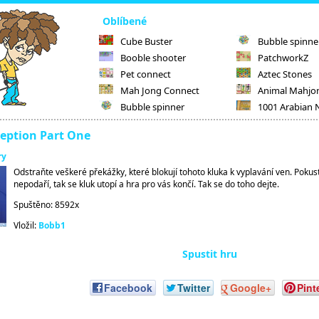
Oblíbené
Cube Buster
Bubble spinne
Booble shooter
PatchworkZ
Pet connect
Aztec Stones
Mah Jong Connect
Animal Mahjo
Bubble spinner
1001 Arabian 
ception Part One
ry
Odstraňte veškeré překážky, které blokují tohoto kluka k vyplavání ven. Pokust
nepodaří, tak se kluk utopí a hra pro vás končí. Tak se do toho dejte.
Spuštěno: 8592x
Vložil:
Bobb1
Spustit hru
Facebook
Twitter
Google+
Pint