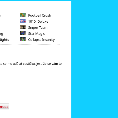
r
Football Crush
1010! Deluxe
Sniper Team
ng
Star Magic
Nights
Collapse Insanity
e se mu udělat cestičku. Jestliže se vám to
erest