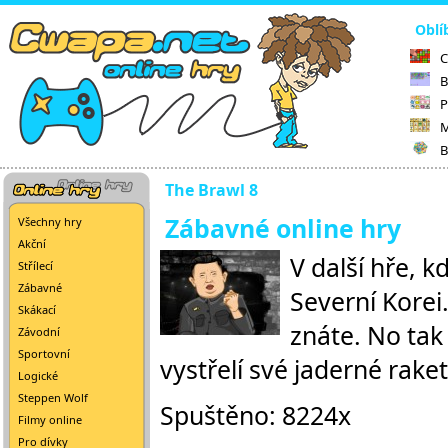
Oblí
C
B
P
M
B
The Brawl 8
Zábavné online hry
Všechny hry
Akční
V další hře, k
Střílecí
Zábavné
Severní Korei
Skákací
znáte. No tak 
Závodní
Sportovní
vystřelí své jaderné raket
Logické
Steppen Wolf
Spuštěno: 8224x
Filmy online
Pro dívky