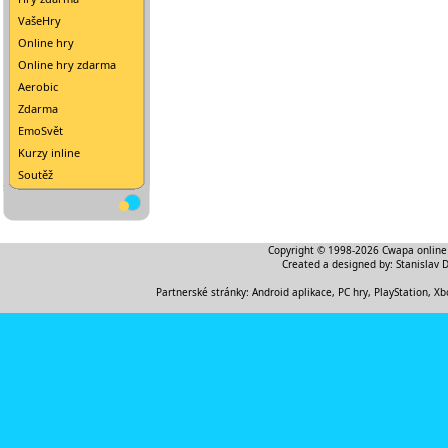
VašeHry
Online hry
Online hry zdarma
Aerobic
Zdarma
EmoSvět
Kurzy inline
Soutěž
Copyright © 1998-2026
Cwapa online
Created a designed by:
Stanislav 
Partnerské stránky:
Android aplikace
,
PC hry, PlayStation, Xb