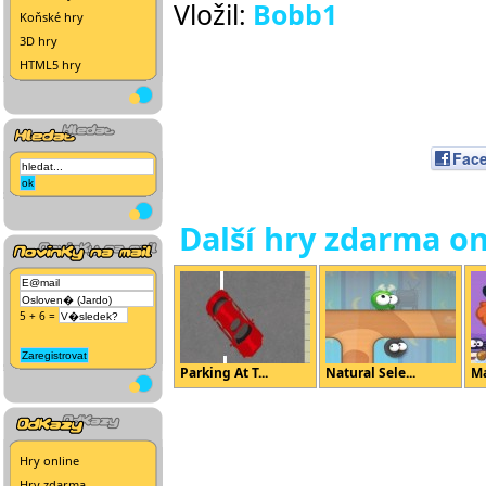
Vložil:
Bobb1
Koňské hry
3D hry
HTML5 hry
Fac
Další hry zdarma on
5 + 6 =
Parking At T...
Natural Sele...
Ma
Hry online
Hry zdarma