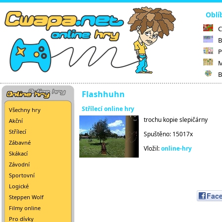
Oblí
C
B
P
M
B
Flashhuhn
Střílecí online hry
Všechny hry
trochu kopie slepičárny
Akční
Střílecí
Spuštěno: 15017x
Zábavné
Vložil:
online-hry
Skákací
Závodní
Sportovní
Logické
Fac
Steppen Wolf
Filmy online
Pro dívky