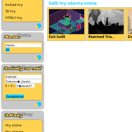
Další hry zdarma online
Koňské hry
3D hry
HTML5 hry
Exit Isol8
Rearmed Tria...
Do
8 + 4 =
Hry online
Hry zdarma