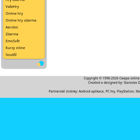
VašeHry
Online hry
Online hry zdarma
Aerobic
Zdarma
EmoSvět
Kurzy inline
Soutěž
Copyright © 1998-2026
Cwapa online
Created a designed by:
Stanislav 
Partnerské stránky:
Android aplikace
,
PC hry, PlayStation, Xb