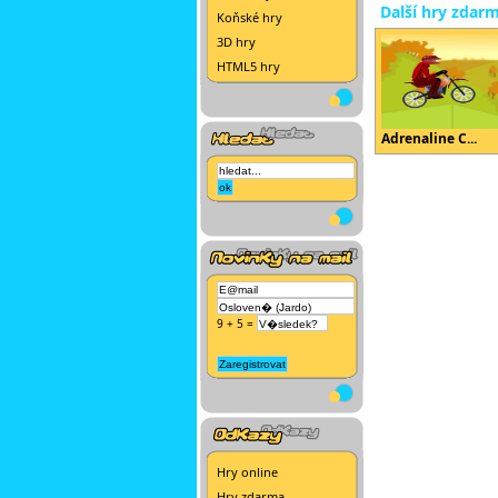
Další hry zdar
Koňské hry
3D hry
HTML5 hry
Adrenaline C...
9 + 5 =
Hry online
Hry zdarma