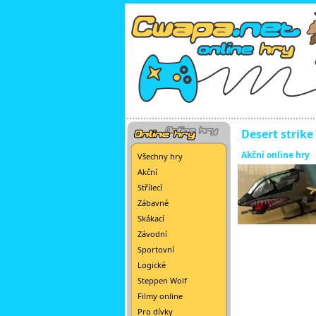
Desert strike
Akční online hry
Všechny hry
Akční
Střílecí
Zábavné
Skákací
Závodní
Sportovní
Logické
Steppen Wolf
Filmy online
Pro dívky