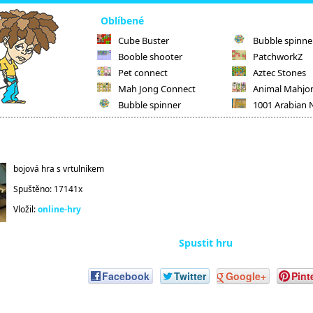
Oblíbené
Cube Buster
Bubble spinne
Booble shooter
PatchworkZ
Pet connect
Aztec Stones
Mah Jong Connect
Animal Mahjo
Bubble spinner
1001 Arabian 
bojová hra s vrtulníkem
Spuštěno: 17141x
Vložil:
online-hry
Spustit hru
Facebook
Twitter
Google+
Pint