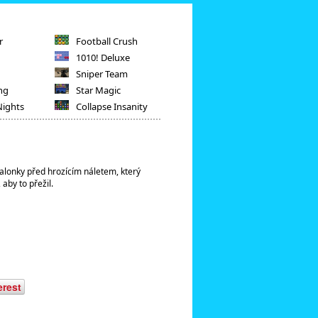
r
Football Crush
1010! Deluxe
Sniper Team
ng
Star Magic
Nights
Collapse Insanity
balonky před hrozícím náletem, který
aby to přežil.
erest