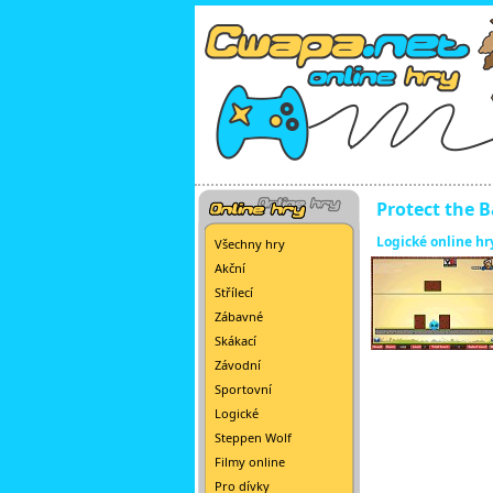
Protect the B
Logické online hr
Všechny hry
Akční
Střílecí
Zábavné
Skákací
Závodní
Sportovní
Logické
Steppen Wolf
Filmy online
Pro dívky