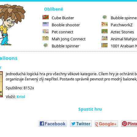
Oblíbené
Cube Buster
Bubble spinne
Booble shooter
PatchworkZ
Pet connect
Aztec Stones
Mah Jong Connect
Animal Mahjo
Bubble spinner
1001 Arabian 
alloons
y
Jednoduchá logická hra pro všechny věkové kategorie. Cílem hry je ochránit 
organizuje červený zlý nepřítel. Postavte správně pevnost pro modrý balonek, 
Spuštěno: 8152x
Vložil:
Kriol
Spustit hru
Facebook
Twitter
Google+
Pint