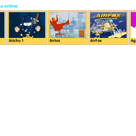
ma online
Aitchu 1
Airtos
AirFox
Ag