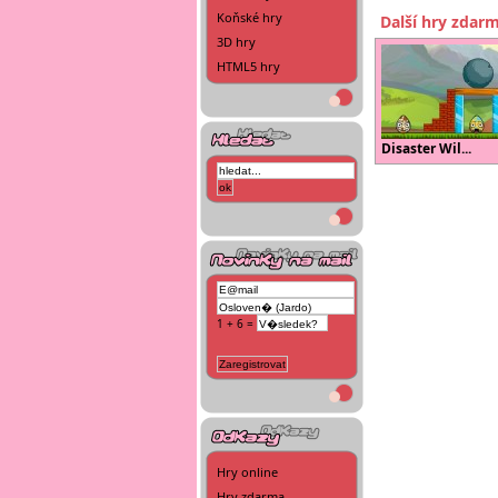
Koňské hry
Další hry zdar
3D hry
HTML5 hry
Disaster Wil...
1 + 6 =
Hry online
Hry zdarma