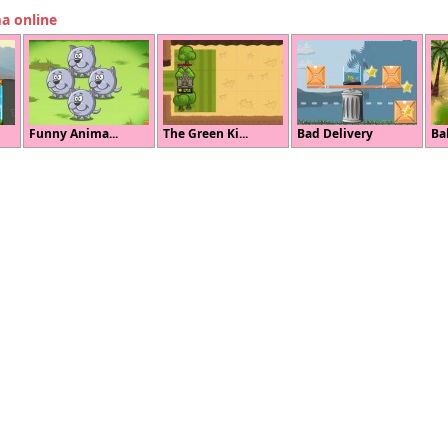
ma online
Funny Anima...
The Green Ki...
Bad Delivery
Bab