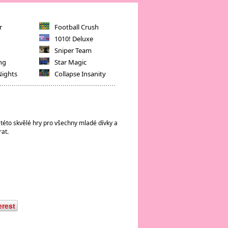
r
Football Crush
1010! Deluxe
Sniper Team
ng
Star Magic
Nights
Collapse Insanity
 této skvělé hry pro všechny mladé dívky a
rat.
erest