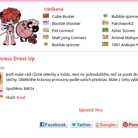
Oblíbené
Cube Buster
Bubble spinne
Booble shooter
PatchworkZ
Pet connect
Aztec Stones
Mah Jong Connect
Animal Mahjo
Bubble spinner
1001 Arabian 
ncess Dress Up
hry
Jestli máte rádi různé oblečky a módu, není nic jednoduššího, než se pustit do
slečny. Oblékněte krásnou princeznu podle vašich představ. Máte z čeho vybí
Spuštěno: 8465x
Vložil:
Kriol
Spustit hru
Facebook
Twitter
Google+
Pint