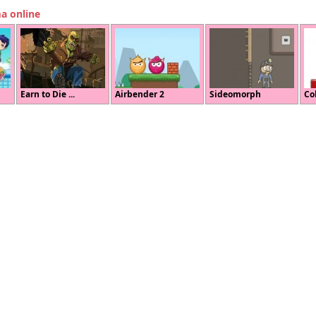
ma online
Earn to Die ...
Airbender 2
Sideomorph
Co