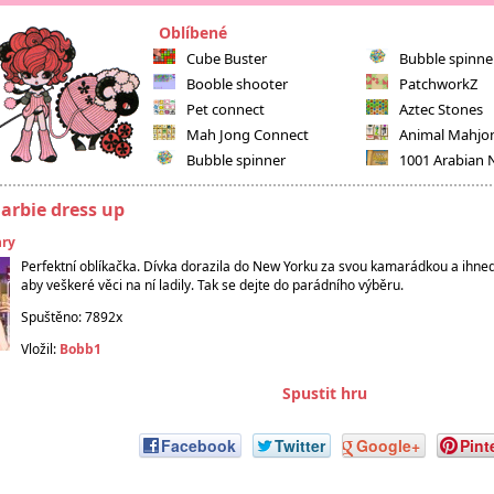
Oblíbené
Cube Buster
Bubble spinne
Booble shooter
PatchworkZ
Pet connect
Aztec Stones
Mah Jong Connect
Animal Mahjo
Bubble spinner
1001 Arabian 
arbie dress up
hry
Perfektní oblíkačka. Dívka dorazila do New Yorku za svou kamarádkou a ihned 
aby veškeré věci na ní ladily. Tak se dejte do parádního výběru.
Spuštěno: 7892x
Vložil:
Bobb1
Spustit hru
Facebook
Twitter
Google+
Pint