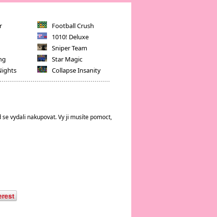
r
Football Crush
1010! Deluxe
Sniper Team
ng
Star Magic
Nights
Collapse Insanity
se vydali nakupovat. Vy ji musíte pomoct,
erest