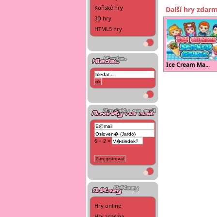
Koňské hry
Další hry zdar
3D hry
HTML5 hry
Ice Cream Ma...
6 + 2 =
Hry online
Hry zdarma