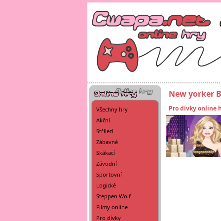
New yorker B
Pro dívky online 
Všechny hry
Akční
Střílecí
Zábavné
Skákací
Závodní
Sportovní
Logické
Steppen Wolf
Filmy online
Pro dívky