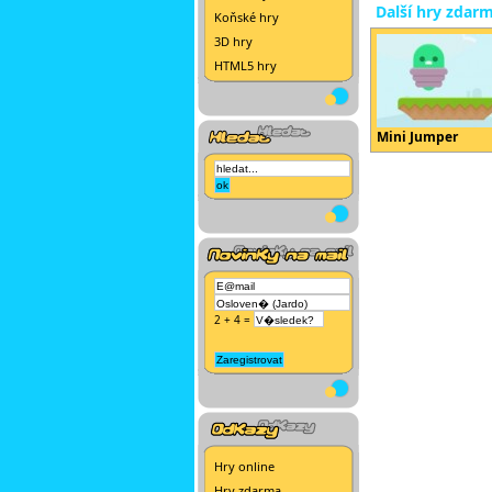
Další hry zdar
Koňské hry
3D hry
HTML5 hry
Mini Jumper
2 + 4 =
Hry online
Hry zdarma