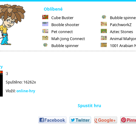
Oblíbené
Cube Buster
Bubble spinne
Booble shooter
PatchworkZ
Pet connect
Aztec Stones
Mah Jong Connect
Animal Mahjo
Bubble spinner
1001 Arabian 
ry
:)
Spuštěno: 16262x
Vložil:
online-hry
Spustit hru
Facebook
Twitter
Google+
Pint