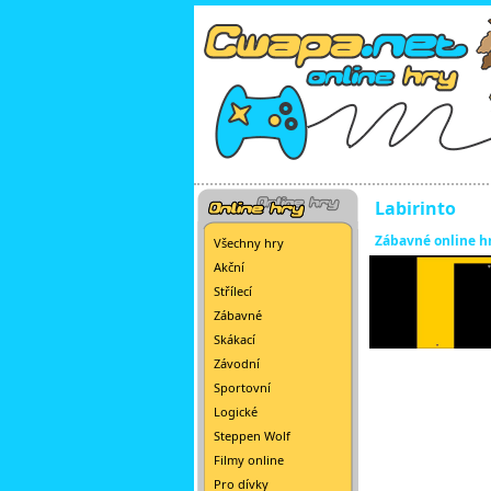
Labirinto
Zábavné online h
Všechny hry
Akční
Střílecí
Zábavné
Skákací
Závodní
Sportovní
Logické
Steppen Wolf
Filmy online
Pro dívky