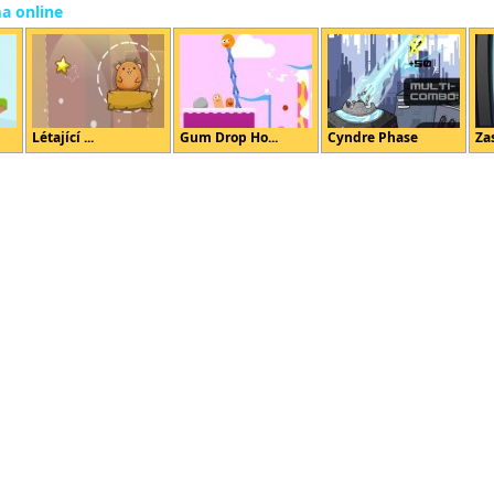
ma online
Létající ...
Gum Drop Ho...
Cyndre Phase
Zas