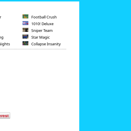
r
Football Crush
1010! Deluxe
Sniper Team
ng
Star Magic
Nights
Collapse Insanity
erest