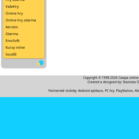
VašeHry
Online hry
Online hry zdarma
Aerobic
Zdarma
EmoSvět
Kurzy inline
Soutěž
Copyright © 1998-2026
Cwapa online
Created a designed by:
Stanislav 
Partnerské stránky:
Android aplikace
,
PC hry, PlayStation, Xb