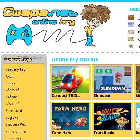
Oblí
C
B
P
M
B
Online hry zdarma
Všechny hry
Akční
Střílecí
Zábavné
Conduct THIS...
Slimoban
Mr
Skákací
Závodní
Sportovní
Logické
Steppen Wolf
Filmy online
Farm Hero
Fruit Blade
B
Pro dívky