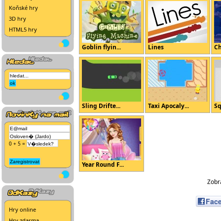
Koňské hry
3D hry
HTML5 hry
Goblin flyin...
Lines
Ch
Sling Drifte...
Taxi Apocaly...
Sq
0 + 5 =
Year Round F...
Zobra
Fac
Hry online
Hry zdarma