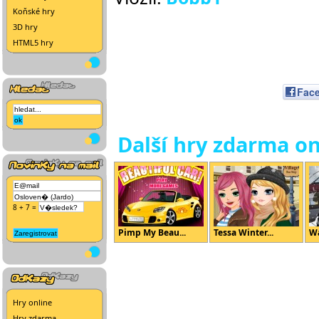
Koňské hry
3D hry
HTML5 hry
Fac
Další hry zdarma on
8 + 7 =
Pimp My Beau...
Tessa Winter...
Wa
Hry online
Hry zdarma