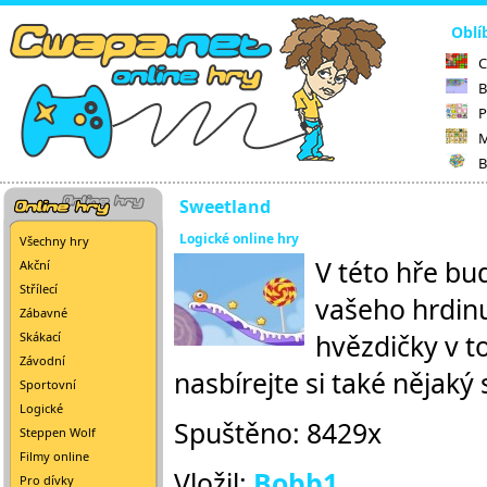
Oblí
C
B
P
M
B
Sweetland
Logické online hry
Všechny hry
V této hře bu
Akční
Střílecí
vašeho hrdinu
Zábavné
hvězdičky v t
Skákací
Závodní
nasbírejte si také nějaký
Sportovní
Logické
Spuštěno: 8429x
Steppen Wolf
Filmy online
Vložil:
Bobb1
Pro dívky