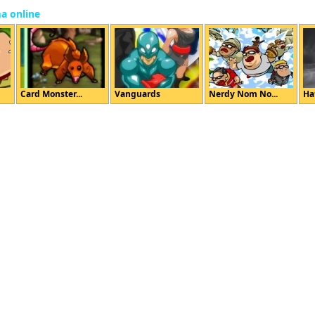
ma online
Card Monster...
Vanguards
Nerdy Nom No...
Ha