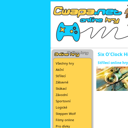
Six O'Clock H
Střílecí online hry
Všechny hry
Akční
Střílecí
Zábavné
Skákací
Závodní
Sportovní
Logické
Steppen Wolf
Filmy online
Pro dívky