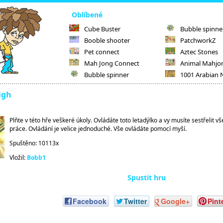
Oblíbené
Cube Buster
Bubble spinne
Booble shooter
PatchworkZ
Pet connect
Aztec Stones
Mah Jong Connect
Animal Mahjo
Bubble spinner
1001 Arabian 
igh
Plňte v této hře veškeré úkoly. Ovládáte toto letadýlko a vy musíte sestřelit 
práce. Ovládání je velice jednoduché. Vše ovládáte pomocí myší.
Spuštěno: 10113x
Vložil:
Bobb1
Spustit hru
Facebook
Twitter
Google+
Pint