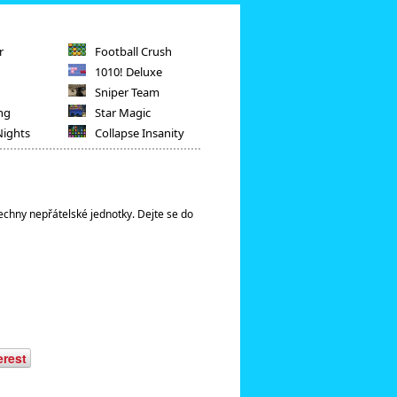
r
Football Crush
1010! Deluxe
Sniper Team
ng
Star Magic
Nights
Collapse Insanity
všechny nepřátelské jednotky. Dejte se do
erest