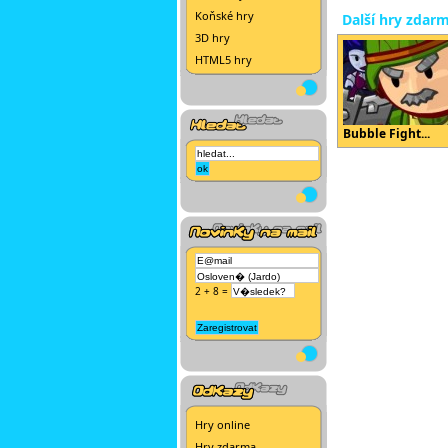
Koňské hry
Další hry zdar
3D hry
HTML5 hry
Bubble Fight...
2 + 8 =
Hry online
Hry zdarma