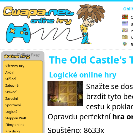
Oblí
C
B
P
M
B
The Old Castle's 
Všechny hry
Logické online hry
Akční
Střílecí
Snažte se dos
Zábavné
Skákací
brzdit tyto be
Závodní
cestu k pokla
Sportovní
Logické
Opravdu perfektní
hra o
Steppen Wolf
Filmy online
Spuštěno: 8633x
Pro dívky