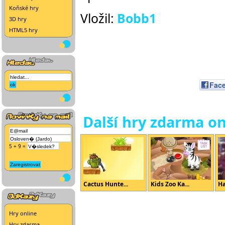
Koňské hry
Vložil:
Bobb1
3D hry
HTML5 hry
Fac
Další hry zdarma on
5 + 9 =
Cactus Hunte...
Kids Zoo Ka...
Ha
Hry online
Hry zdarma