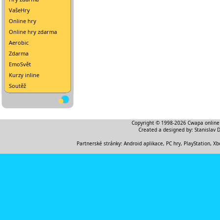
VašeHry
Online hry
Online hry zdarma
Aerobic
Zdarma
EmoSvět
Kurzy inline
Soutěž
Copyright © 1998-2026
Cwapa online
Created a designed by:
Stanislav 
Partnerské stránky:
Android aplikace
,
PC hry, PlayStation, Xb