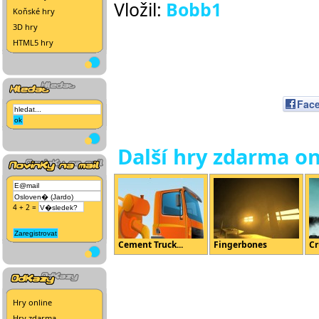
Vložil:
Bobb1
Koňské hry
3D hry
HTML5 hry
Fac
Další hry zdarma on
4 + 2 =
Cement Truck...
Fingerbones
Cr
Hry online
Hry zdarma