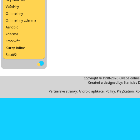
VašeHry
Online hry
Online hry zdarma
Aerobic
Zdarma
EmoSvět
Kurzy inline
Soutěž
Copyright © 1998-2026
Cwapa online
Created a designed by:
Stanislav 
Partnerské stránky:
Android aplikace
,
PC hry, PlayStation, Xb