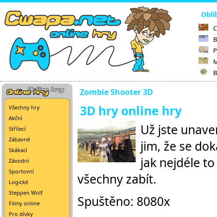
Oblí
C
B
P
M
B
Zombie Shooter 3D
3D hry online hry
Všechny hry
Akční
Už jste unave
Střílecí
Zábavné
jim, že se dok
Skákací
jak nejdéle to
Závodní
Sportovní
všechny zabít.
Logické
Steppen Wolf
Spuštěno: 8080x
Filmy online
Pro dívky