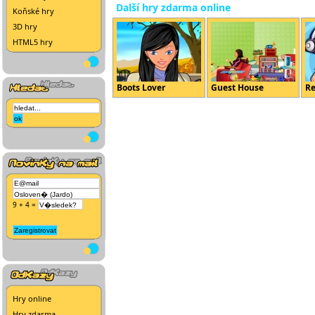
Další hry zdarma online
Koňské hry
3D hry
HTML5 hry
Boots Lover
Guest House
Re
9 + 4 =
Hry online
Hry zdarma