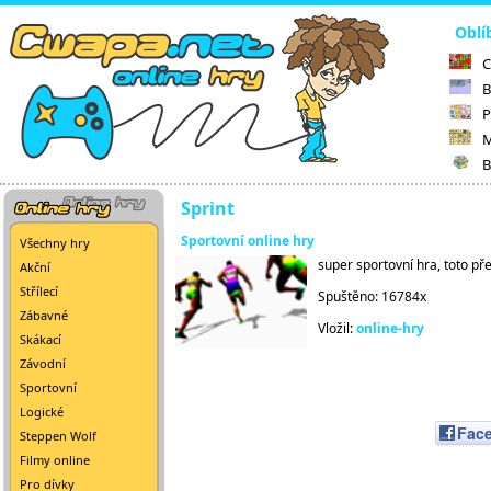
Oblí
C
B
P
M
B
Sprint
Sportovní online hry
Všechny hry
super sportovní hra, toto př
Akční
Střílecí
Spuštěno: 16784x
Zábavné
Vložil:
online-hry
Skákací
Závodní
Sportovní
Logické
Fac
Steppen Wolf
Filmy online
Pro dívky