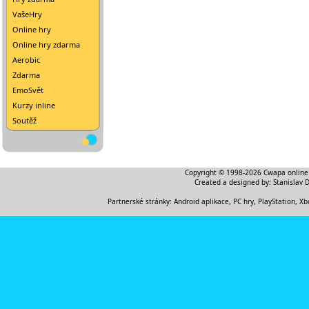
VašeHry
Online hry
Online hry zdarma
Aerobic
Zdarma
EmoSvět
Kurzy inline
Soutěž
Copyright © 1998-2026
Cwapa online
Created a designed by:
Stanislav 
Partnerské stránky:
Android aplikace
,
PC hry, PlayStation, Xb