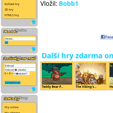
Vložil:
Bobb1
Koňské hry
3D hry
HTML5 hry
Fac
Další hry zdarma on
0 + 0 =
Teddy Bear P...
The Viking's...
Ha
Hry online
Hry zdarma