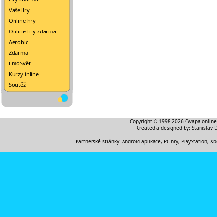
VašeHry
Online hry
Online hry zdarma
Aerobic
Zdarma
EmoSvět
Kurzy inline
Soutěž
Copyright © 1998-2026
Cwapa online
Created a designed by:
Stanislav 
Partnerské stránky:
Android aplikace
,
PC hry, PlayStation, Xb