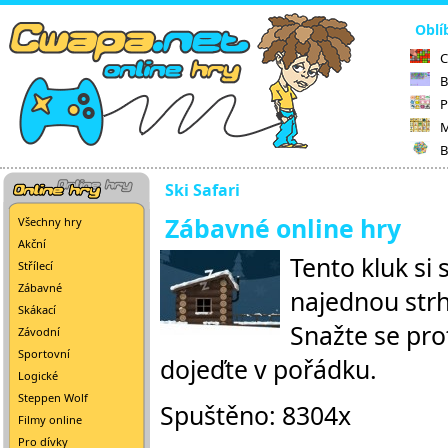
Oblí
C
B
P
M
B
Ski Safari
Zábavné online hry
Všechny hry
Akční
Tento kluk si
Střílecí
Zábavné
najednou strhn
Skákací
Snažte se pro
Závodní
Sportovní
dojeďte v pořádku.
Logické
Steppen Wolf
Spuštěno: 8304x
Filmy online
Pro dívky