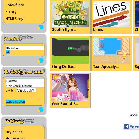
Koňské hry
3D hry
HTML5 hry
Goblin flyin...
Lines
Ch
Sling Drifte...
Taxi Apocaly...
Sq
3 + 6 =
Year Round F...
Zobra
Fac
Hry online
Hry zdarma