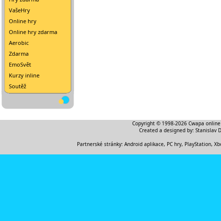
VašeHry
Online hry
Online hry zdarma
Aerobic
Zdarma
EmoSvět
Kurzy inline
Soutěž
Copyright © 1998-2026
Cwapa online
Created a designed by:
Stanislav 
Partnerské stránky:
Android aplikace
,
PC hry, PlayStation, Xb