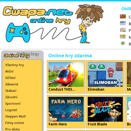
Oblí
C
B
P
M
B
Online hry zdarma
Všechny hry
Akční
Střílecí
Zábavné
Conduct THIS...
Slimoban
Mr
Skákací
Závodní
Sportovní
Logické
Steppen Wolf
Filmy online
Farm Hero
Fruit Blade
B
Pro dívky