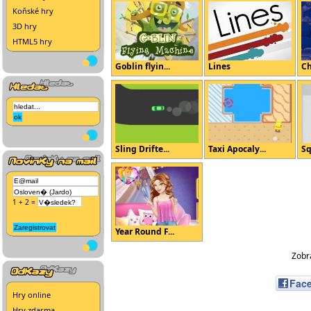
Koňské hry
3D hry
HTML5 hry
Goblin flyin...
Lines
Ch
Sling Drifte...
Taxi Apocaly...
Sq
1 + 2 =
Year Round F...
Zobra
Fac
Hry online
Hry zdarma