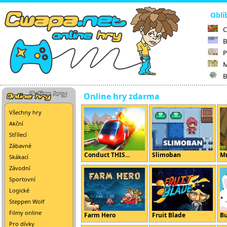
Oblí
C
B
P
M
B
Online hry zdarma
Všechny hry
Akční
Střílecí
Zábavné
Conduct THIS...
Slimoban
Mr
Skákací
Závodní
Sportovní
Logické
Steppen Wolf
Filmy online
Farm Hero
Fruit Blade
B
Pro dívky