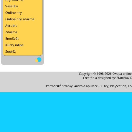
VašeHry
Online hry
Online hry zdarma
Aerobic
Zdarma
EmoSvět
Kurzy inline
Soutěž
Copyright © 1998-2026
Cwapa online
Created a designed by:
Stanislav 
Partnerské stránky:
Android aplikace
,
PC hry, PlayStation, Xb