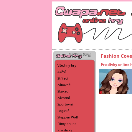
Fashion Cover
Pro dívky online 
Všechny hry
Akční
Střílecí
Zábavné
Skákací
Závodní
Sportovní
Logické
Steppen Wolf
Filmy online
Pro dívky