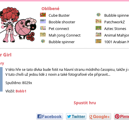
Oblíbené
Cube Buster
Bubble spinne
Booble shooter
PatchworkZ
Pet connect
Aztec Stones
Mah Jong Connect
Animal Mahjo
Bubble spinner
1001 Arabian 
 Girl
hry
V této hře se tato dívka bude fotit na hlavní stranu módního časopisu, takže j
V tuto chvíli už jedou lidé z novin a také fotografové vše připravit...
Spuštěno: 8029x
Vložil:
Bobb1
Spustit hru
Facebook
Twitter
Google+
Pint