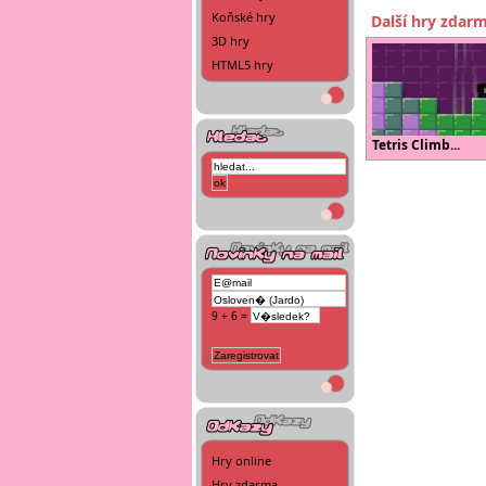
Koňské hry
Další hry zdar
3D hry
HTML5 hry
Tetris Climb...
9 + 6 =
Hry online
Hry zdarma