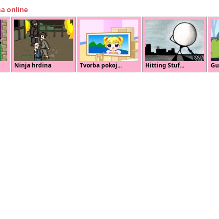
ma online
Ninja hrdina
Tvorba pokoj...
Hitting Stuf...
Gu