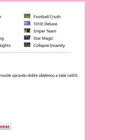
r
Football Crush
1010! Deluxe
Sniper Team
ng
Star Magic
Nights
Collapse Insanity
i musíte opravdu dobře obléknou a také nalíčit.
erest