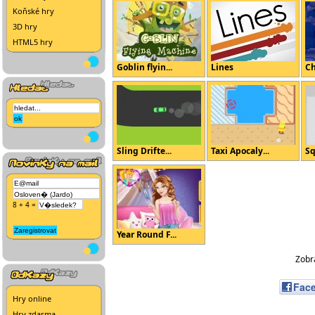
Koňské hry
3D hry
HTML5 hry
Goblin flyin...
Lines
Ch
Sling Drifte...
Taxi Apocaly...
Sq
8 + 4 =
Year Round F...
Zobra
Fac
Hry online
Hry zdarma