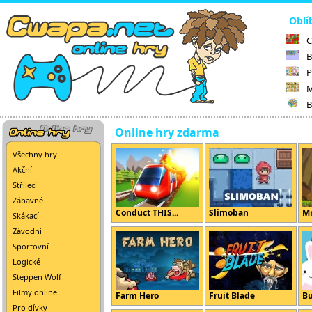
Oblí
C
B
P
M
B
Online hry zdarma
Všechny hry
Akční
Střílecí
Zábavné
Conduct THIS...
Slimoban
Mr
Skákací
Závodní
Sportovní
Logické
Steppen Wolf
Filmy online
Farm Hero
Fruit Blade
B
Pro dívky