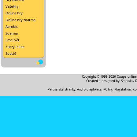
VašeHry
Online hry
Online hry zdarma
Aerobic
Zdarma
EmoSvět
Kurzy inline
Soutěž
Copyright © 1998-2026
Cwapa online
Created a designed by:
Stanislav 
Partnerské stránky:
Android aplikace
,
PC hry, PlayStation, Xb