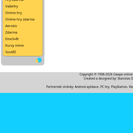
VašeHry
Online hry
Online hry zdarma
Aerobic
Zdarma
EmoSvět
Kurzy inline
Soutěž
Copyright © 1998-2026
Cwapa online
Created a designed by:
Stanislav 
Partnerské stránky:
Android aplikace
,
PC hry, PlayStation, Xb