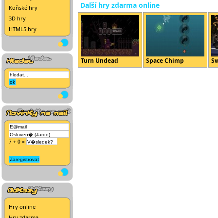
Další hry zdarma online
Koňské hry
3D hry
HTML5 hry
Turn Undead
Space Chimp
Sw
7 + 0 =
Hry online
Hry zdarma