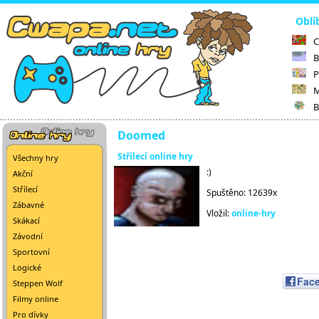
Oblí
C
B
P
M
B
Doomed
Střílecí online hry
Všechny hry
:)
Akční
Střílecí
Spuštěno: 12639x
Zábavné
Vložil:
online-hry
Skákací
Závodní
Sportovní
Logické
Fac
Steppen Wolf
Filmy online
Pro dívky