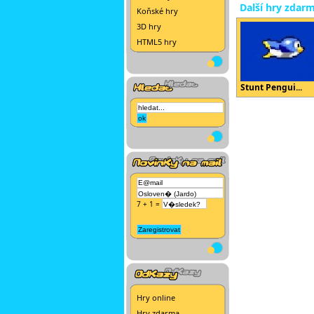
Další hry zdar
Koňské hry
3D hry
HTML5 hry
Stunt Pengui...
7 + 1 =
Hry online
Hry zdarma