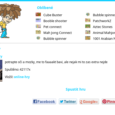
Oblíbené
Cube Buster
Bubble spinne
Booble shooter
PatchworkZ
Pet connect
Aztec Stones
Mah Jong Connect
Animal Mahjo
Bubble spinner
1001 Arabian 
y
ry
potrapte oči a mozky, me to faaaakt bavi, ale nejak mi to zas extra nejde
Spuštěno: 42117x
Vložil:
online-hry
Spustit hru
Facebook
Twitter
Google+
Pint