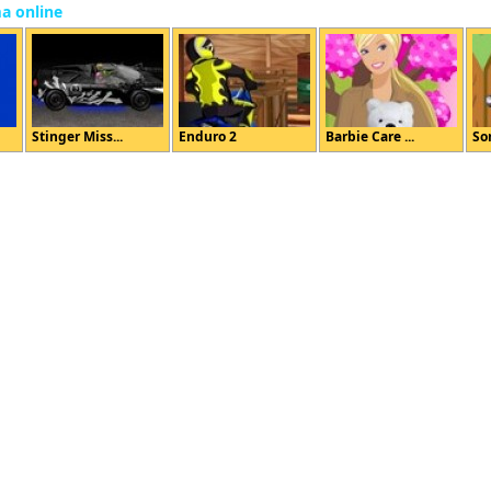
ma online
Stinger Miss...
Enduro 2
Barbie Care ...
Son