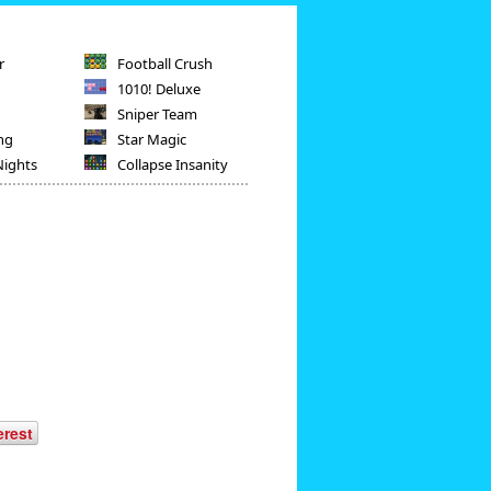
r
Football Crush
1010! Deluxe
Sniper Team
ng
Star Magic
Nights
Collapse Insanity
erest