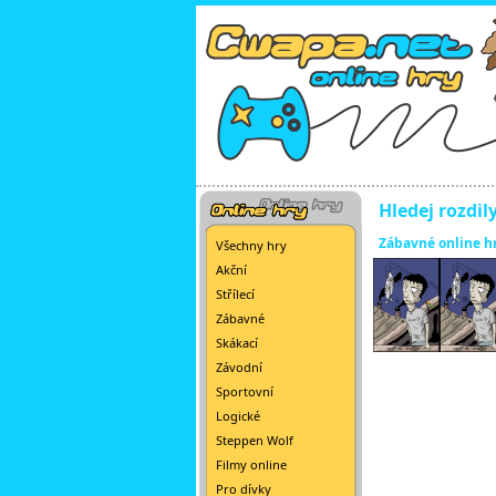
Hledej rozdil
Zábavné online h
Všechny hry
Akční
Střílecí
Zábavné
Skákací
Závodní
Sportovní
Logické
Steppen Wolf
Filmy online
Pro dívky