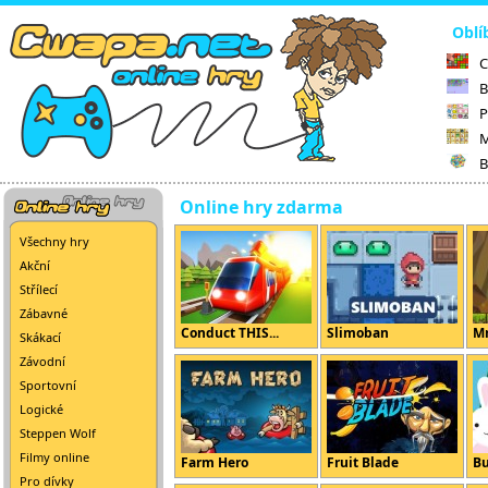
Oblí
C
B
P
M
B
Online hry zdarma
Všechny hry
Akční
Střílecí
Zábavné
Conduct THIS...
Slimoban
Mr
Skákací
Závodní
Sportovní
Logické
Steppen Wolf
Filmy online
Farm Hero
Fruit Blade
B
Pro dívky