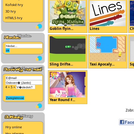
Koňské hry
3D hry
HTML5 hry
Goblin flyin...
Lines
Ch
Sling Drifte...
Taxi Apocaly...
Sq
4 + 5 =
Year Round F...
Zobra
Fac
Hry online
Hry zdarma