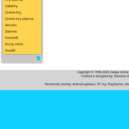
VašeHry
Online hry
Online hry zdarma
Aerobic
Zdarma
EmoSvět
Kurzy inline
Soutěž
Copyright © 1998-2026
Cwapa online
Created a designed by:
Stanislav 
Partnerské stránky:
Android aplikace
,
PC hry, PlayStation, Xb