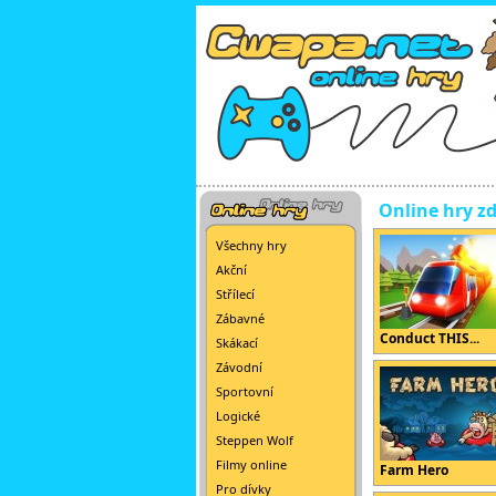
Online hry z
Všechny hry
Akční
Střílecí
Zábavné
Conduct THIS...
Skákací
Závodní
Sportovní
Logické
Steppen Wolf
Filmy online
Farm Hero
Pro dívky