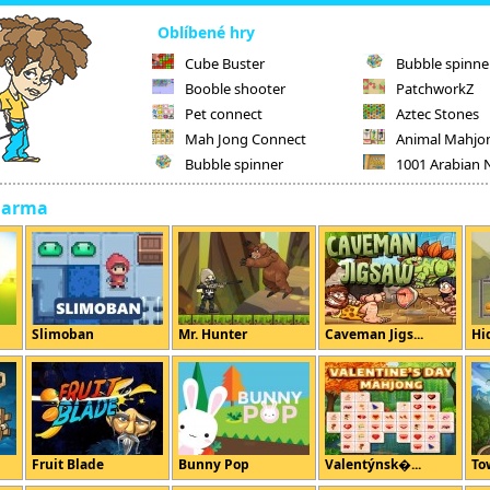
Oblíbené hry
Cube Buster
Bubble spinne
Booble shooter
PatchworkZ
Pet connect
Aztec Stones
Mah Jong Connect
Animal Mahjo
Bubble spinner
1001 Arabian 
darma
Slimoban
Mr. Hunter
Caveman Jigs...
Hi
Fruit Blade
Bunny Pop
Valentýnsk�...
To