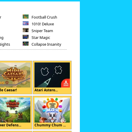
r
Football Crush
1010! Deluxe
Sniper Team
ng
Star Magic
Nights
Collapse Insanity
de Caesar!
Atari Astero...
wer Defens...
Chummy Chum ...