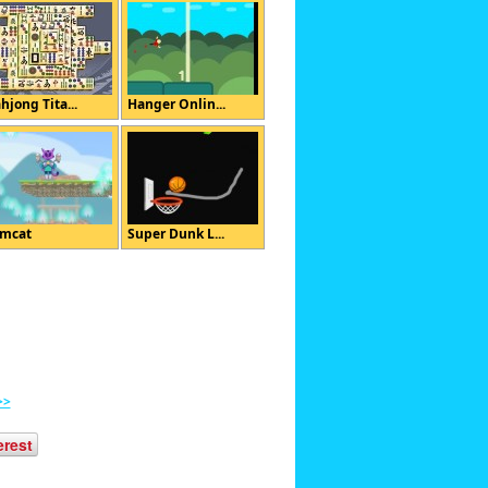
hjong Tita...
Hanger Onlin...
mcat
Super Dunk L...
>>
erest