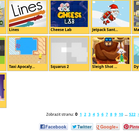
Lines
Cheese Lab
Jetpack Sant...
Ma
Taxi Apocaly...
Squarus 2
Sleigh Shot ...
Dy
0
Zobrazit stranu:
1
2
3
4
5
6
7
8
9
10
...
522
Facebook
Twitter
Google+
Pint