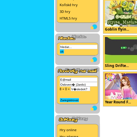
Koňské hry
3D hry
HTML5 hry
Goblin flyin...
Sling Drifte...
8 + 0 =
Year Round F...
Hry online
Hry zdarma