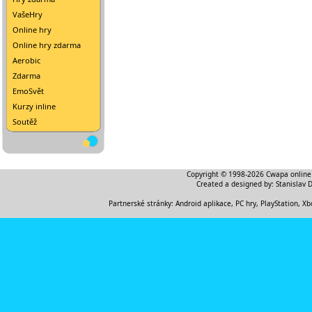
VašeHry
Online hry
Online hry zdarma
Aerobic
Zdarma
EmoSvět
Kurzy inline
Soutěž
Copyright © 1998-2026
Cwapa online
Created a designed by:
Stanislav 
Partnerské stránky:
Android aplikace
,
PC hry, PlayStation, Xb