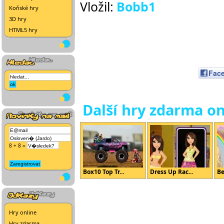
Vložil:
Bobb1
Koňské hry
3D hry
HTML5 hry
Fac
Další hry zdarma on
8 + 8 =
Box10 Top Tr...
Dress Up Rac...
Be
Hry online
Hry zdarma