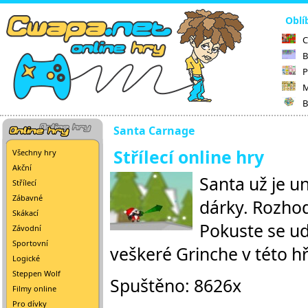
Oblí
C
B
P
M
B
Santa Carnage
Střílecí online hry
Všechny hry
Akční
Santa už je u
Střílecí
Zábavné
dárky. Rozhodl
Skákací
Pokuste se udě
Závodní
Sportovní
veškeré Grinche v této 
Logické
Steppen Wolf
Spuštěno: 8626x
Filmy online
Pro dívky