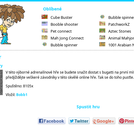
Oblíbené
Cube Buster
Bubble spinne
Booble shooter
PatchworkZ
Pet connect
Aztec Stones
Mah Jong Connect
Animal Mahjo
Bubble spinner
1001 Arabian 
r
ry
V této výborné adrenalínové hře se budete snažit dostat s bugatti na první mís
předjíždějte veškeré závodníky v této skvělé online hře. Tak se do toho pusťte.
Spuštěno: 8105x
Vložil:
Bobb1
Spustit hru
Facebook
Twitter
Google+
Pint