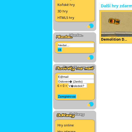
Koňské hry
Další hry zdar
3D hry
HTML5 hry
Demolition D...
6 + 0 =
Hry online
Hry zdarma