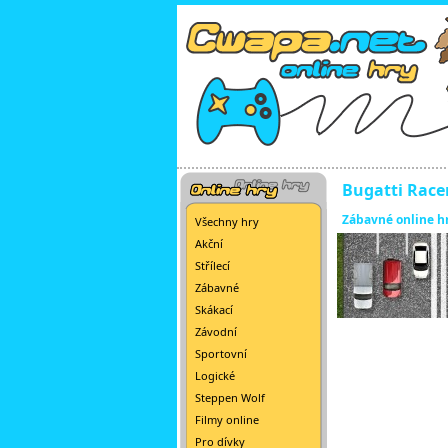
Bugatti Race
Zábavné online h
Všechny hry
Akční
Střílecí
Zábavné
Skákací
Závodní
Sportovní
Logické
Steppen Wolf
Filmy online
Pro dívky