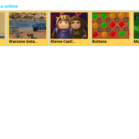
ma online
Warzone Geta...
Kleine Castl...
Buttons
Mo