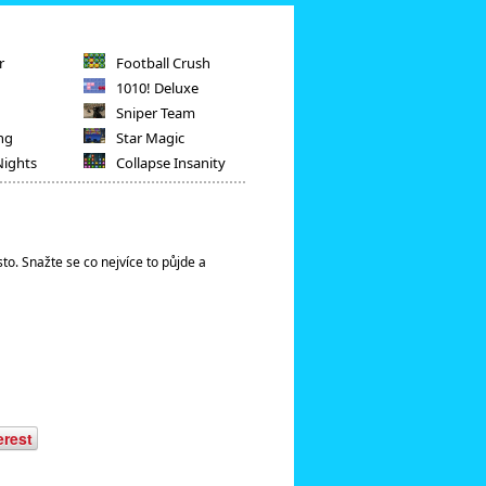
r
Football Crush
1010! Deluxe
Sniper Team
ng
Star Magic
Nights
Collapse Insanity
to. Snažte se co nejvíce to půjde a
erest