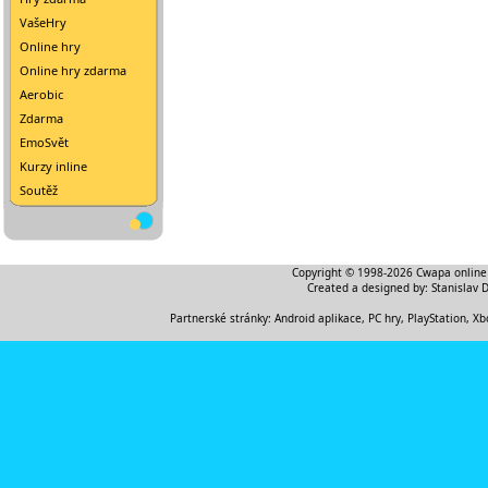
VašeHry
Online hry
Online hry zdarma
Aerobic
Zdarma
EmoSvět
Kurzy inline
Soutěž
Copyright © 1998-2026
Cwapa online
Created a designed by:
Stanislav 
Partnerské stránky:
Android aplikace
,
PC hry, PlayStation, Xb