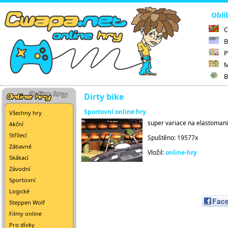
Oblí
C
B
P
M
B
Dirty bike
Sportovní online hry
Všechny hry
super variace na elastomanii
Akční
Střílecí
Spuštěno: 19577x
Zábavné
Vložil:
online-hry
Skákací
Závodní
Sportovní
Logické
Fac
Steppen Wolf
Filmy online
Pro dívky