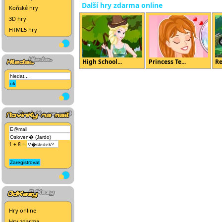
Další hry zdarma online
Koňské hry
3D hry
HTML5 hry
High School...
Princess Te...
Re
1 + 8 =
Hry online
Hry zdarma