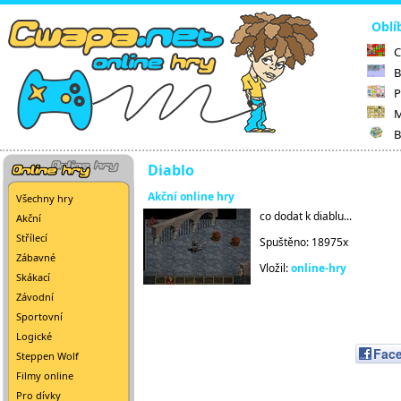
Oblí
C
B
P
M
B
Diablo
Akční online hry
Všechny hry
co dodat k diablu...
Akční
Střílecí
Spuštěno: 18975x
Zábavné
Vložil:
online-hry
Skákací
Závodní
Sportovní
Logické
Fac
Steppen Wolf
Filmy online
Pro dívky