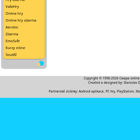
VašeHry
Online hry
Online hry zdarma
Aerobic
Zdarma
EmoSvět
Kurzy inline
Soutěž
Copyright © 1998-2026
Cwapa online
Created a designed by:
Stanislav 
Partnerské stránky:
Android aplikace
,
PC hry, PlayStation, Xb