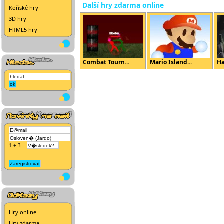
Další hry zdarma online
Koňské hry
3D hry
HTML5 hry
Combat Tourn...
Mario Island...
Ha
1 + 3 =
Hry online
Hry zdarma