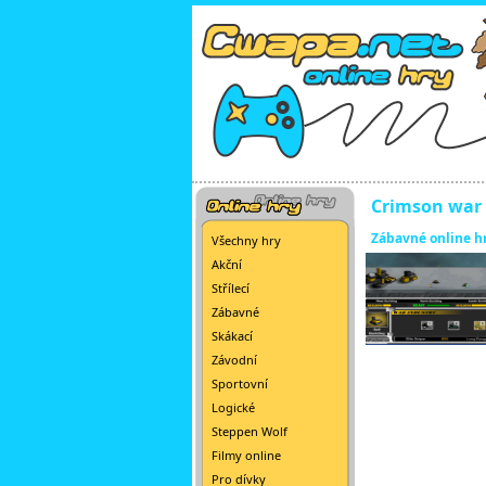
Crimson war 
Zábavné online h
Všechny hry
Akční
Střílecí
Zábavné
Skákací
Závodní
Sportovní
Logické
Steppen Wolf
Filmy online
Pro dívky