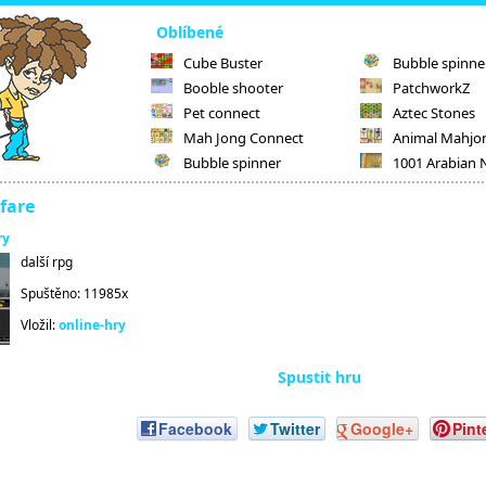
Oblíbené
Cube Buster
Bubble spinne
Booble shooter
PatchworkZ
Pet connect
Aztec Stones
Mah Jong Connect
Animal Mahjo
Bubble spinner
1001 Arabian 
fare
ry
další rpg
Spuštěno: 11985x
Vložil:
online-hry
Spustit hru
Facebook
Twitter
Google+
Pint