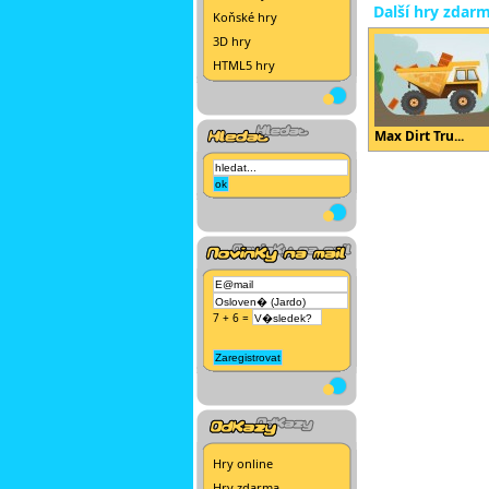
Další hry zdar
Koňské hry
3D hry
HTML5 hry
Max Dirt Tru...
7 + 6 =
Hry online
Hry zdarma