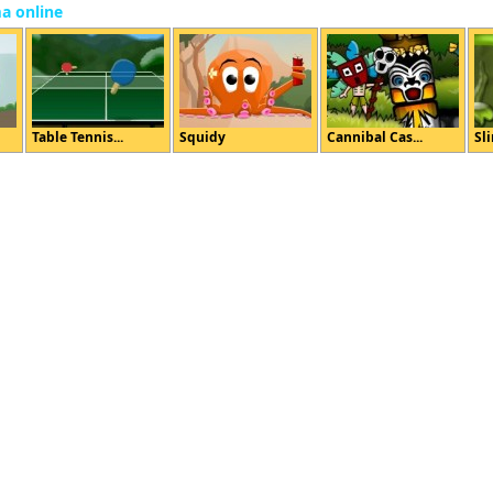
ma online
Table Tennis...
Squidy
Cannibal Cas...
Sl