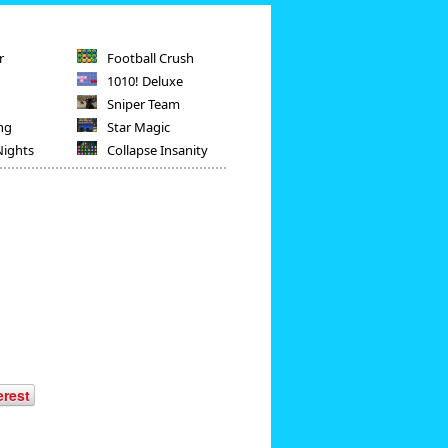
r
Football Crush
1010! Deluxe
Sniper Team
ng
Star Magic
Nights
Collapse Insanity
erest