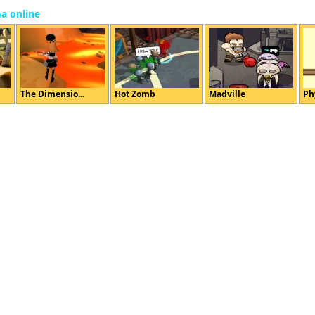
ma online
The Dimensio...
Hot Zomb
Madville
Ph