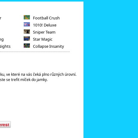
r
Football Crush
1010! Deluxe
Sniper Team
ng
Star Magic
Nights
Collapse Insanity
ku, ve které na vás čeká plno různých úrovní.
te se trefit míček do jamky.
erest