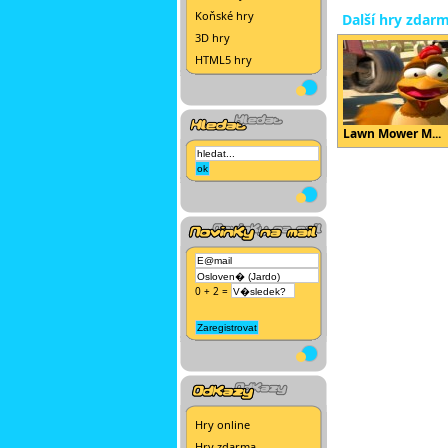
Koňské hry
Další hry zdar
3D hry
HTML5 hry
Lawn Mower M...
0 + 2 =
Hry online
Hry zdarma