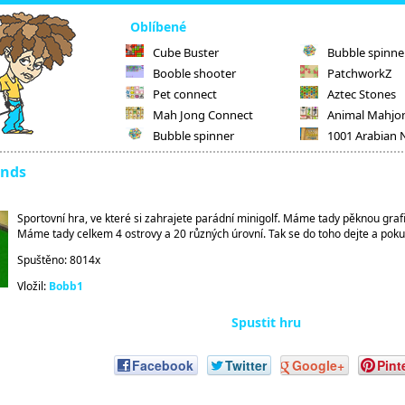
Oblíbené
Cube Buster
Bubble spinne
Booble shooter
PatchworkZ
Pet connect
Aztec Stones
Mah Jong Connect
Animal Mahjo
Bubble spinner
1001 Arabian 
ands
Sportovní hra, ve které si zahrajete parádní minigolf. Máme tady pěknou grafi
Máme tady celkem 4 ostrovy a 20 různých úrovní. Tak se do toho dejte a pokus
Spuštěno: 8014x
Vložil:
Bobb1
Spustit hru
Facebook
Twitter
Google+
Pint