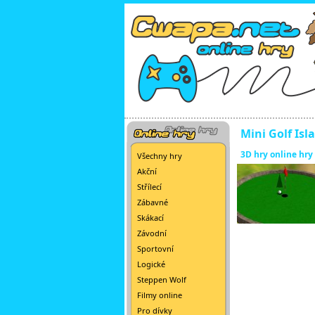
Mini Golf Isl
3D hry online hry
Všechny hry
Akční
Střílecí
Zábavné
Skákací
Závodní
Sportovní
Logické
Steppen Wolf
Filmy online
Pro dívky