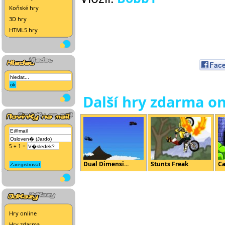
Koňské hry
3D hry
HTML5 hry
Fac
Další hry zdarma on
5 + 1 =
Dual Dimensi...
Stunts Freak
Ca
Hry online
Hry zdarma