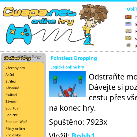
Oblí
C
B
P
M
B
Pointless Dropping
Logické online hry
Všechny hry
Odstraňte mod
Akční
Střílecí
Dávejte si poz
Zábavné
cestu přes vš
Skákací
Závodní
na konec hry.
Sportovní
Logické
Spuštěno: 7923x
Steppen Wolf
Filmy online
Vložil:
Bobb1
Pro dívky