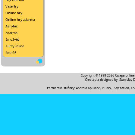
VašeHry
Online hry
Online hry zdarma
Aerobic
Zdarma
EmoSvět
Kurzy inline
Soutěž
Copyright © 1998-2026
Cwapa online
Created a designed by:
Stanislav 
Partnerské stránky:
Android aplikace
,
PC hry, PlayStation, Xb