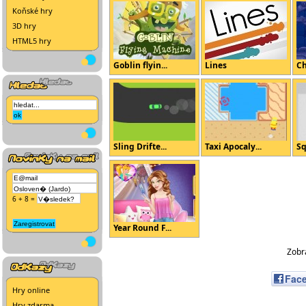
Koňské hry
3D hry
HTML5 hry
Goblin flyin...
Lines
Ch
Sling Drifte...
Taxi Apocaly...
Sq
6 + 8 =
Year Round F...
Zobra
Fac
Hry online
Hry zdarma