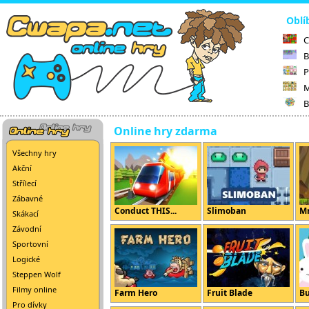
Oblí
C
B
P
M
B
Online hry zdarma
Všechny hry
Akční
Střílecí
Zábavné
Conduct THIS...
Slimoban
Mr
Skákací
Závodní
Sportovní
Logické
Steppen Wolf
Filmy online
Farm Hero
Fruit Blade
B
Pro dívky