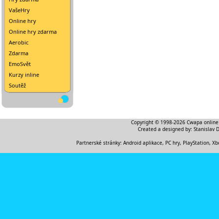
VašeHry
Online hry
Online hry zdarma
Aerobic
Zdarma
EmoSvět
Kurzy inline
Soutěž
Copyright © 1998-2026
Cwapa online
Created a designed by:
Stanislav 
Partnerské stránky:
Android aplikace
,
PC hry, PlayStation, Xb