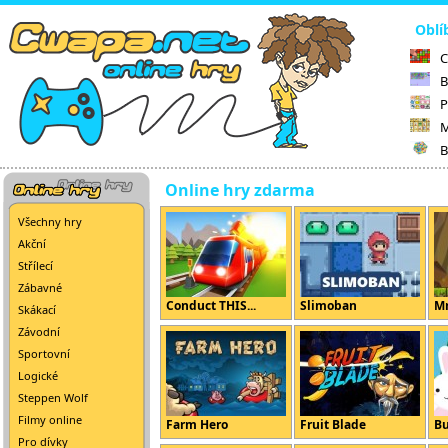
Oblí
C
B
P
M
B
Online hry zdarma
Všechny hry
Akční
Střílecí
Zábavné
Conduct THIS...
Slimoban
Mr
Skákací
Závodní
Sportovní
Logické
Steppen Wolf
Filmy online
Farm Hero
Fruit Blade
B
Pro dívky