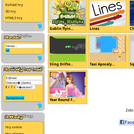
Koňské hry
3D hry
HTML5 hry
Goblin flyin...
Lines
Ch
Sling Drifte...
Taxi Apocaly...
Sq
8 + 7 =
Year Round F...
Zobra
Fac
Hry online
Hry zdarma