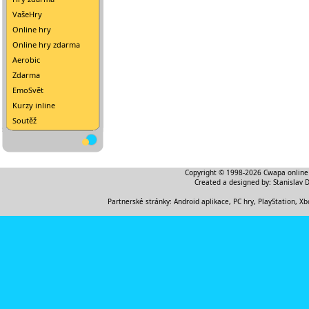
VašeHry
Online hry
Online hry zdarma
Aerobic
Zdarma
EmoSvět
Kurzy inline
Soutěž
Copyright © 1998-2026
Cwapa online
Created a designed by:
Stanislav 
Partnerské stránky:
Android aplikace
,
PC hry, PlayStation, Xb