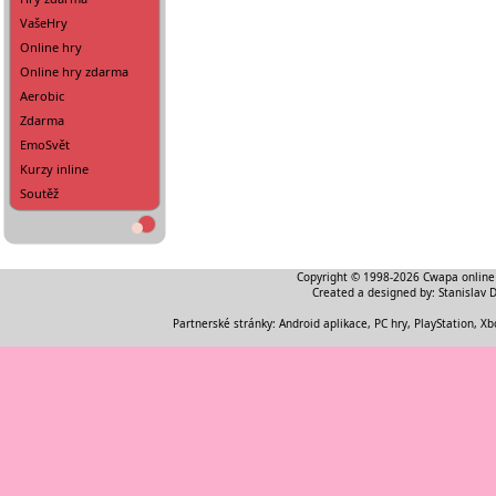
VašeHry
Online hry
Online hry zdarma
Aerobic
Zdarma
EmoSvět
Kurzy inline
Soutěž
Copyright © 1998-2026
Cwapa online
Created a designed by:
Stanislav 
Partnerské stránky:
Android aplikace
,
PC hry, PlayStation, Xb