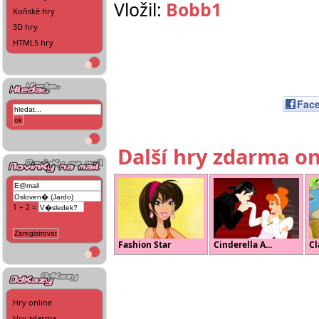
Vložil:
Bobb1
Koňské hry
3D hry
HTML5 hry
Fac
Další hry zdarma on
1 + 2 =
Fashion Star
Cinderella A...
Cl
Hry online
Hry zdarma