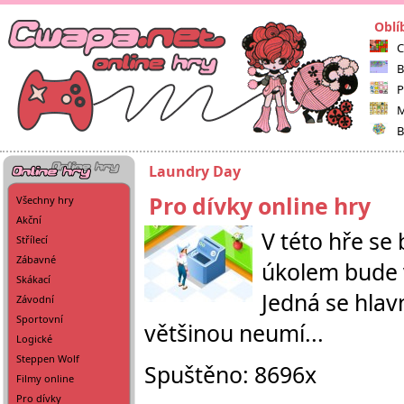
Oblí
C
B
P
M
B
Laundry Day
Pro dívky online hry
Všechny hry
Akční
V této hře se
Střílecí
Zábavné
úkolem bude v
Skákací
Jedná se hlavn
Závodní
Sportovní
většinou neumí...
Logické
Steppen Wolf
Spuštěno: 8696x
Filmy online
Pro dívky