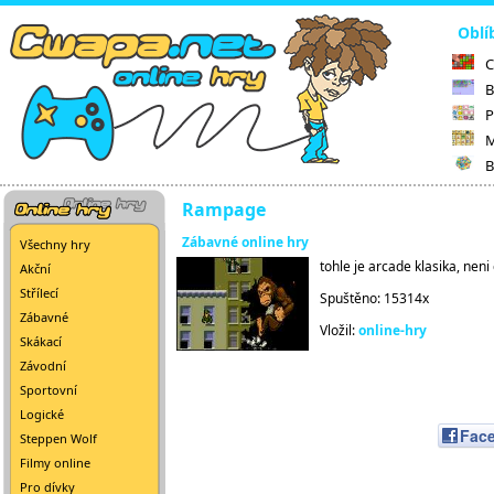
Oblí
C
B
P
M
B
Rampage
Zábavné online hry
Všechny hry
tohle je arcade klasika, nen
Akční
Střílecí
Spuštěno: 15314x
Zábavné
Vložil:
online-hry
Skákací
Závodní
Sportovní
Logické
Fac
Steppen Wolf
Filmy online
Pro dívky