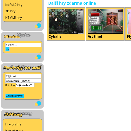
Další hry zdarma online
Koňské hry
3D hry
HTML5 hry
Cyballs
Art thief
Fl
8 + 1 =
Hry online
Hry zdarma