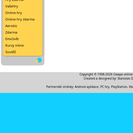
VašeHry
Online hry
Online hry zdarma
Aerobic
Zdarma
EmoSvět
Kurzy inline
Soutěž
Copyright © 1998-2026
Cwapa online
Created a designed by:
Stanislav 
Partnerské stránky:
Android aplikace
,
PC hry, PlayStation, Xb