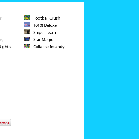
r
Football Crush
1010! Deluxe
Sniper Team
ng
Star Magic
Nights
Collapse Insanity
erest