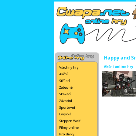
Happy and S
Akční online hry
Všechny hry
Akční
Střílecí
Zábavné
Skákací
Závodní
Sportovní
Logické
Steppen Wolf
Filmy online
Pro dívky