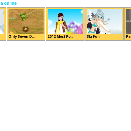
ma online
Only Seven D...
2012 Most Po...
Ski Fun
Par