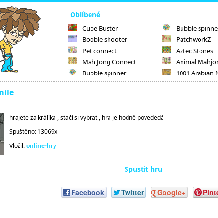
Oblíbené
Cube Buster
Bubble spinne
Booble shooter
PatchworkZ
Pet connect
Aztec Stones
Mah Jong Connect
Animal Mahjo
Bubble spinner
1001 Arabian 
mile
hrajete za králíka , stačí si vybrat , hra je hodně povededá
Spuštěno: 13069x
Vložil:
online-hry
Spustit hru
Facebook
Twitter
Google+
Pint