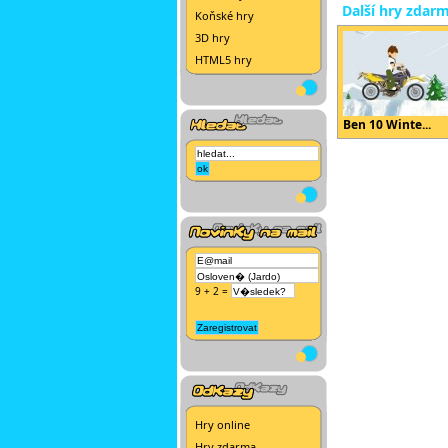
Další hry zdar
Koňské hry
3D hry
HTML5 hry
Ben 10 Winte...
9 + 2 =
Hry online
Hry zdarma