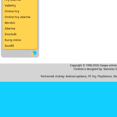
VašeHry
Online hry
Online hry zdarma
Aerobic
Zdarma
EmoSvět
Kurzy inline
Soutěž
Copyright © 1998-2026
Cwapa online
Created a designed by:
Stanislav 
Partnerské stránky:
Android aplikace
,
PC hry, PlayStation, Xb