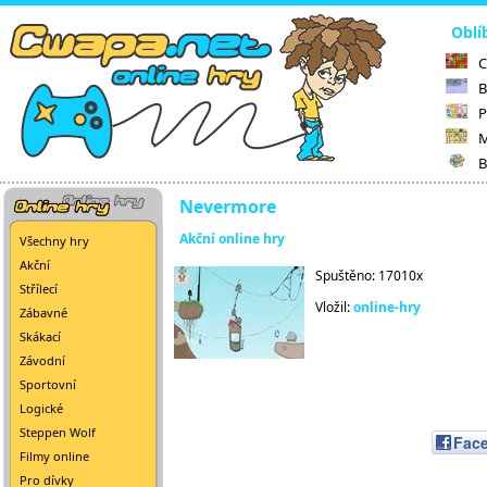
Oblí
C
B
P
M
B
Nevermore
Akční online hry
Všechny hry
Akční
Spuštěno: 17010x
Střílecí
Vložil:
online-hry
Zábavné
Skákací
Závodní
Sportovní
Logické
Steppen Wolf
Fac
Filmy online
Pro dívky