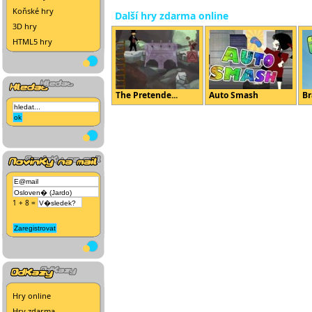
Koňské hry
Další hry zdarma online
3D hry
HTML5 hry
The Pretende...
Auto Smash
Br
1 + 8 =
Hry online
Hry zdarma