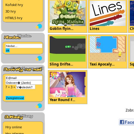
Koňské hry
3D hry
HTML5 hry
Goblin flyin...
Lines
Ch
Sling Drifte...
Taxi Apocaly...
Sq
7 + 3 =
Year Round F...
Zobra
Fac
Hry online
Hry zdarma