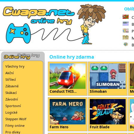
Oblí
C
B
P
M
B
Online hry zdarma
Všechny hry
Akční
Střílecí
Zábavné
Conduct THIS...
Slimoban
Mr
Skákací
Závodní
Sportovní
Logické
Steppen Wolf
Filmy online
Farm Hero
Fruit Blade
B
Pro dívky