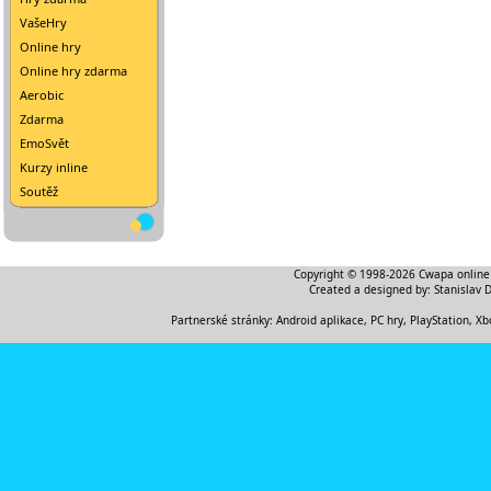
VašeHry
Online hry
Online hry zdarma
Aerobic
Zdarma
EmoSvět
Kurzy inline
Soutěž
Copyright © 1998-2026
Cwapa online
Created a designed by:
Stanislav 
Partnerské stránky:
Android aplikace
,
PC hry, PlayStation, Xb