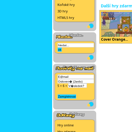
Koňské hry
Další hry zdar
3D hry
HTML5 hry
Cover Orange...
5 + 6 =
Hry online
Hry zdarma