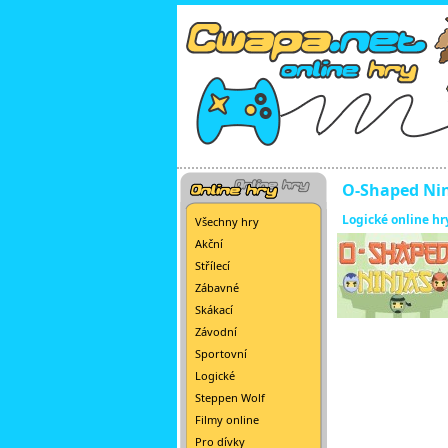
O-Shaped Ni
Logické online hr
Všechny hry
Akční
Střílecí
Zábavné
Skákací
Závodní
Sportovní
Logické
Steppen Wolf
Filmy online
Pro dívky