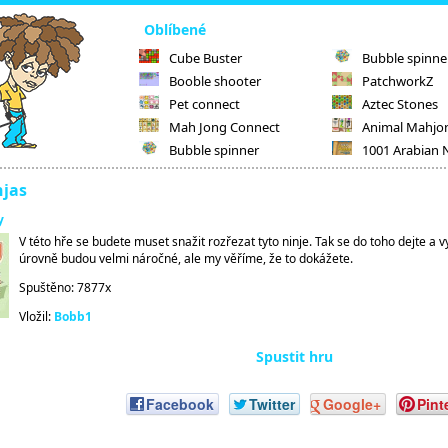
Oblíbené
Cube Buster
Bubble spinne
Booble shooter
PatchworkZ
Pet connect
Aztec Stones
Mah Jong Connect
Animal Mahjo
Bubble spinner
1001 Arabian 
njas
y
V této hře se budete muset snažit rozřezat tyto ninje. Tak se do toho dejte a 
úrovně budou velmi náročné, ale my věříme, že to dokážete.
Spuštěno: 7877x
Vložil:
Bobb1
Spustit hru
Facebook
Twitter
Google+
Pint