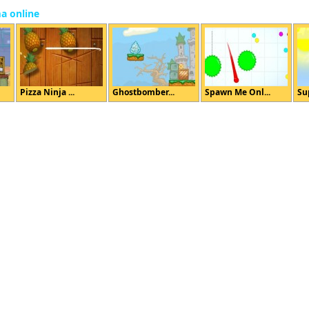
ma online
Pizza Ninja ...
Ghostbomber...
Spawn Me Onl...
Su