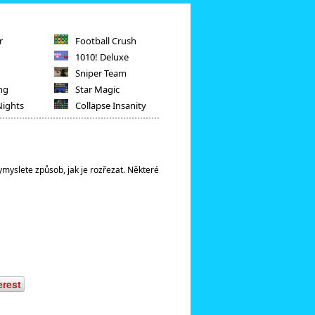
r
Football Crush
1010! Deluxe
Sniper Team
ng
Star Magic
Nights
Collapse Insanity
vymyslete způsob, jak je rozřezat. Některé
erest