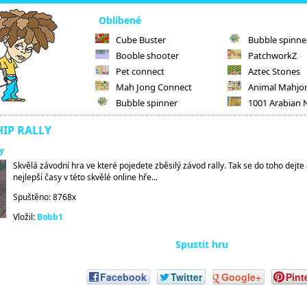
Oblíbené
Cube Buster
Bubble spinne
Booble shooter
PatchworkZ
Pet connect
Aztec Stones
Mah Jong Connect
Animal Mahjo
Bubble spinner
1001 Arabian 
IP RALLY
y
Skvělá závodní hra ve které pojedete zběsilý závod rally. Tak se do toho dejte a
nejlepší časy v této skvělé online hře...
Spuštěno: 8768x
Vložil:
Bobb1
Spustit hru
Facebook
Twitter
Google+
Pint