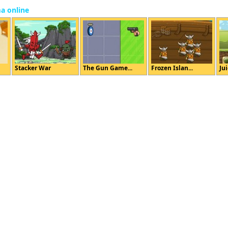
ma online
Stacker War
The Gun Game...
Frozen Islan...
Jui