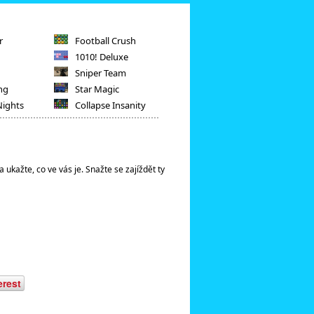
r
Football Crush
1010! Deluxe
Sniper Team
ng
Star Magic
Nights
Collapse Insanity
 ukažte, co ve vás je. Snažte se zajíždět ty
erest