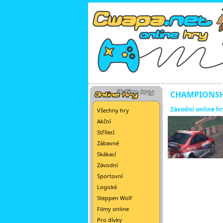
CHAMPIONSH
Závodní online hr
Všechny hry
Akční
Střílecí
Zábavné
Skákací
Závodní
Sportovní
Logické
Steppen Wolf
Filmy online
Pro dívky