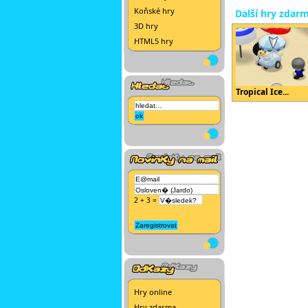
Koňské hry
Další hry zdar
3D hry
HTML5 hry
Tropical Ice...
2 + 3 =
Hry online
Hry zdarma