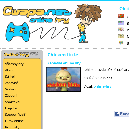
Oblí
C
B
P
M
B
Chicken little
Zábavné online hry
Všechny hry
tohle opravdu pěkně uděla
Akční
Střílecí
Spuštěno: 21975x
Zábavné
Vložil:
online-hry
Skákací
Závodní
Sportovní
Logické
Fac
Steppen Wolf
Filmy online
Pro dívky