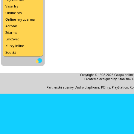
VašeHry
Online hry
Online hry zdarma
Aerobic
Zdarma
EmoSvět
Kurzy inline
Soutěž
Copyright © 1998-2026
Cwapa online
Created a designed by:
Stanislav 
Partnerské stránky:
Android aplikace
,
PC hry, PlayStation, Xb