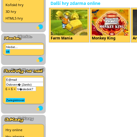
Další hry zdarma online
Koňské hry
3D hry
HTML5 hry
Farm Mania
Monkey King
Ar
6 + 6 =
Hry online
Hry zdarma