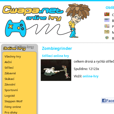
Oblí
C
B
P
M
B
Zombiegrinder
Střílecí online hry
Všechny hry
celkem drsná a rychlá stříl
Akční
Střílecí
Spuštěno: 12123x
Zábavné
Vložil:
online-hry
Skákací
Závodní
Sportovní
Logické
Fac
Steppen Wolf
Filmy online
Pro dívky