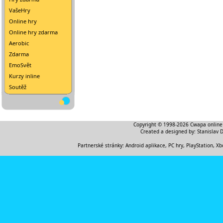
VašeHry
Online hry
Online hry zdarma
Aerobic
Zdarma
EmoSvět
Kurzy inline
Soutěž
Copyright © 1998-2026
Cwapa online
Created a designed by:
Stanislav 
Partnerské stránky:
Android aplikace
,
PC hry, PlayStation, Xb