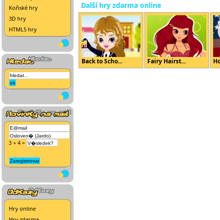
Další hry zdarma online
Koňské hry
3D hry
HTML5 hry
Back to Scho...
Fairy Hairst...
Ho
3 + 4 =
Hry online
Hry zdarma