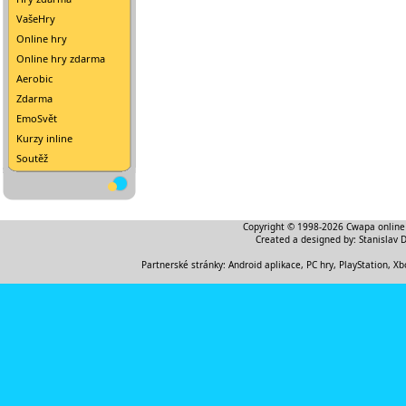
VašeHry
Online hry
Online hry zdarma
Aerobic
Zdarma
EmoSvět
Kurzy inline
Soutěž
Copyright © 1998-2026
Cwapa online
Created a designed by:
Stanislav 
Partnerské stránky:
Android aplikace
,
PC hry, PlayStation, Xb