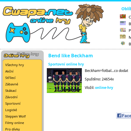
Oblí
C
B
P
M
B
Bend like Beckham
Sportovní online hry
Všechny hry
Beckham=fotbal...co dodat
Akční
Střílecí
Spuštěno: 24654x
Zábavné
Vložil:
online-hry
Skákací
Závodní
Sportovní
Logické
Fac
Steppen Wolf
Filmy online
Pro dívky