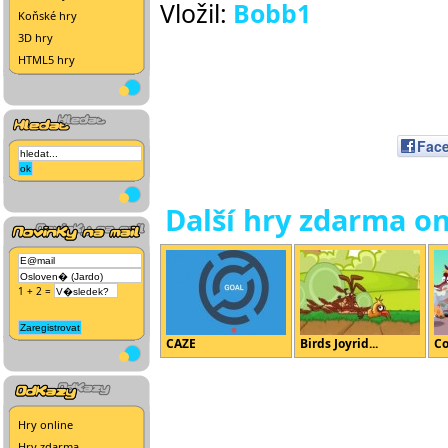
Vložil:
Bobb1
Koňské hry
3D hry
HTML5 hry
Fac
Další hry zdarma on
1 + 2 =
CAZE
Birds Joyrid...
Co
Hry online
Hry zdarma