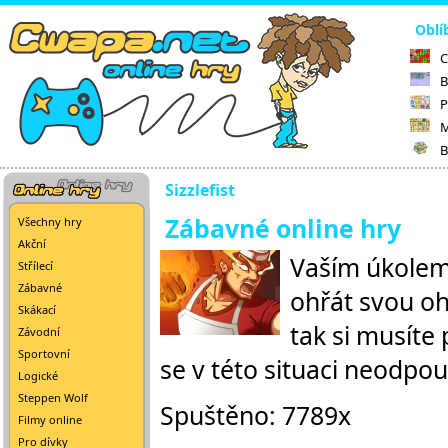
Oblí
C
B
P
M
B
Sizzlefist
Zábavné online hry
Všechny hry
Akční
Vaším úkolem 
Střílecí
Zábavné
ohřát svou oh
Skákací
tak si musíte
Závodní
Sportovní
se v této situaci neodpouš
Logické
Steppen Wolf
Spuštěno: 7789x
Filmy online
Pro dívky