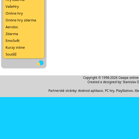
VašeHry
Online hry
Online hry zdarma
Aerobic
Zdarma
EmoSvět
Kurzy inline
Soutěž
Copyright © 1998-2026
Cwapa online
Created a designed by:
Stanislav 
Partnerské stránky:
Android aplikace
,
PC hry, PlayStation, Xb