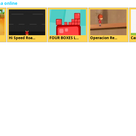
ma online
Hi Speed Roa...
FOUR BOXES L...
Operacion Re...
Can