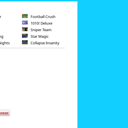
r
Football Crush
1010! Deluxe
Sniper Team
ng
Star Magic
Nights
Collapse Insanity
erest