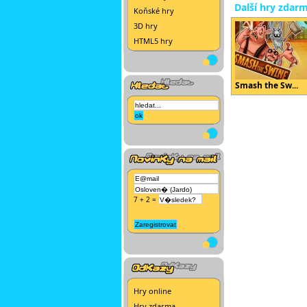
Další hry zdar
Koňské hry
3D hry
HTML5 hry
Smash the Sw...
7 + 2 =
Hry online
Hry zdarma