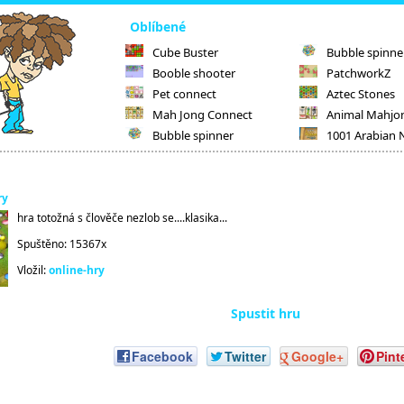
Oblíbené
Cube Buster
Bubble spinne
Booble shooter
PatchworkZ
Pet connect
Aztec Stones
Mah Jong Connect
Animal Mahjo
Bubble spinner
1001 Arabian 
ry
hra totožná s člověče nezlob se....klasika...
Spuštěno: 15367x
Vložil:
online-hry
Spustit hru
Facebook
Twitter
Google+
Pint