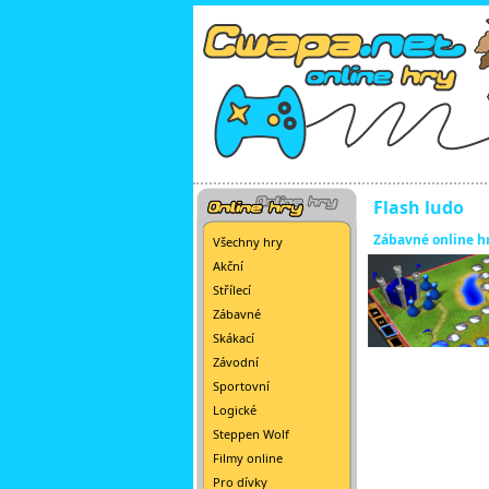
Flash ludo
Zábavné online h
Všechny hry
Akční
Střílecí
Zábavné
Skákací
Závodní
Sportovní
Logické
Steppen Wolf
Filmy online
Pro dívky