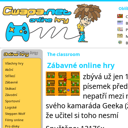
Oblí
C
B
P
M
B
The classroom
Zábavné online hry
Všechny hry
Akční
zbývá už jen 
Střílecí
Zábavné
písemek před 
Skákací
nepatří mezi 
Závodní
Sportovní
svého kamaráda Geeka (ž
Logické
že učitel si toho nesmí
Steppen Wolf
Filmy online
Pro dívky