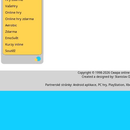
VašeHry
Online hry
Online hry zdarma
Aerobic
Zdarma
EmoSvět
Kurzy inline
Soutěž
Copyright © 1998-2026
Cwapa online
Created a designed by:
Stanislav 
Partnerské stránky:
Android aplikace
,
PC hry, PlayStation, Xb