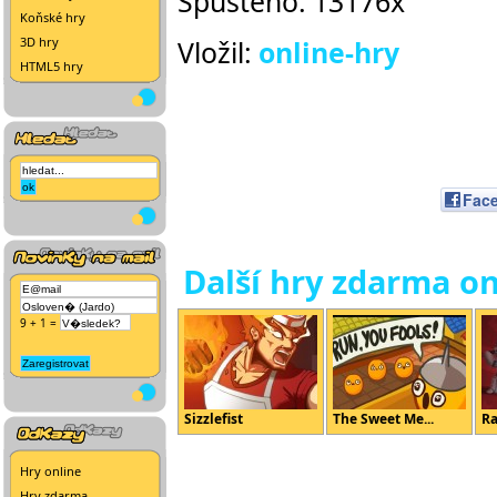
Spuštěno: 13176x
Koňské hry
3D hry
Vložil:
online-hry
HTML5 hry
Fac
Další hry zdarma on
9 + 1 =
Sizzlefist
The Sweet Me...
Ra
Hry online
Hry zdarma